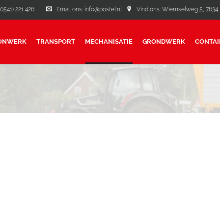
(0541) 221 426
Email ons: info@postel.nl
Vind ons: Wiemselweg 5, 7634 P
ONWERK
TRANSPORT
MECHANISATIE
GRONDWERK
CONTAI