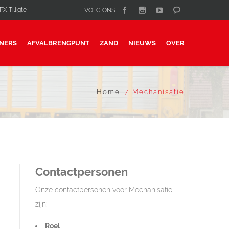
X Tilligte
VOLG ONS
NERS
AFVALBRENGPUNT
ZAND
NIEUWS
OVER
Home
Mechanisatie
Contactpersonen
Onze contactpersonen voor Mechanisatie
zijn:
Roel