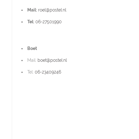
Mail:
roel@postel.nl
Tel:
06-27501990
Boet
Mail:
boet@postel.nl
Tel:
06-23409246