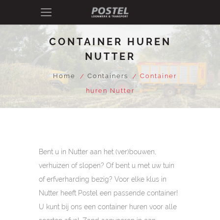
CONTAINER HUREN
NUTTER
Home
Containers
Container
huren Nutter
Bent u in Nutter aan het (ver)bouwen,
verhuizen of slopen? Of bent u met uw tuin
of erfverharding bezig? Voor elke klus in
Nutter heeft Postel een passende container!
U kunt bij ons een container huren voor alle