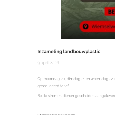
Inzameling landbouwplastic
9 april 2026
Op maandag 20, dinsdag 21 en woensdag 22 apri
gereduceerd tarief.
Beide stromen dienen gescheiden aangeleverd