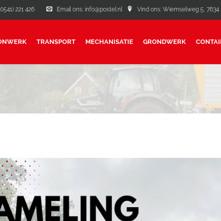
(0541) 221 426
Email ons: info@postel.nl
Vind ons: Wiemselweg 5, 7634 P
ONWERK
TRANSPORT
MECHANISATIE
GRONDWERK
CONTAI