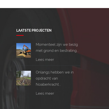
LAATSTE PROJECTEN
Momenteel zijn we bezig
met grond en bestrating...
Lees meer
Onlangs hebben we in
opdracht van
Noaberkracht...
Lees meer