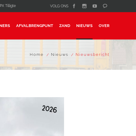
X Tilligte
VOLG ONS
NERS
AFVALBRENGPUNT
ZAND
NIEUWS
OVER
Home
Nieuws
Nieuwsbericht