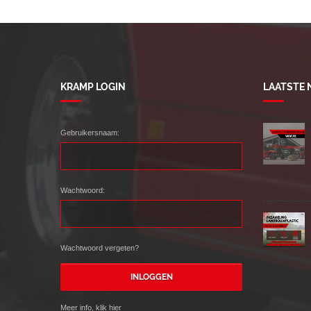
KRAMP LOGIN
LAATSTE
Gebruikersnaam:
Wachtwoord:
Wachtwoord vergeten?
Meer info, klik
hier