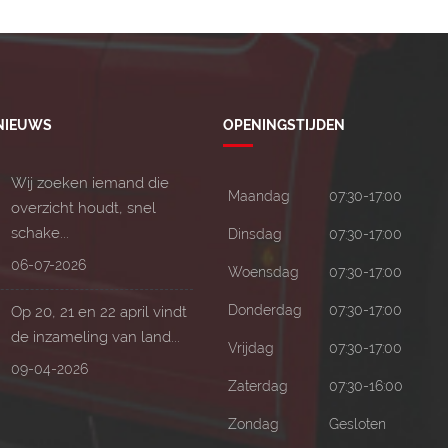
 NIEUWS
OPENINGSTIJDEN
Wij zoeken iemand die
Maandag
07:30-17:00
overzicht houdt, snel
schake...
Dinsdag
07:30-17:00
06-07-2026
Woensdag
07:30-17:00
Donderdag
07:30-17:00
Op 20, 21 en 22 april vindt
de inzameling van land...
Vrijdag
07:30-17:00
09-04-2026
Zaterdag
07:30-16:00
Zondag
Gesloten