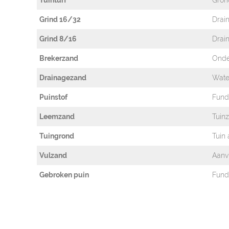
Tuinturf
Gron
Grind 16/32
Drain
Grind 8/16
Drain
Brekerzand
Onde
Drainagezand
Wate
Puinstof
Funde
Leemzand
Tuin
Tuingrond
Tuin
Vulzand
Aanv
Gebroken puin
Fund