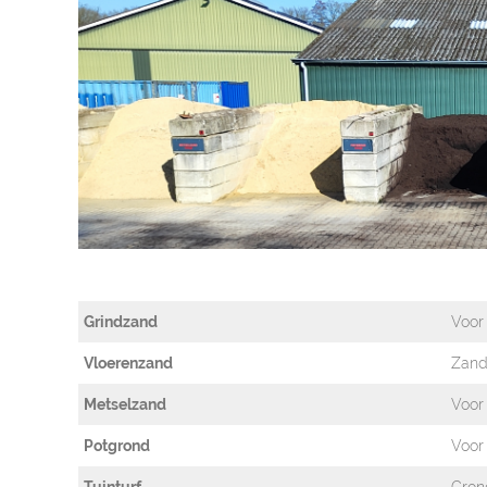
Grindzand
Voor
Vloerenzand
Zand
M
etselzand
Voor
Potgrond
Voor