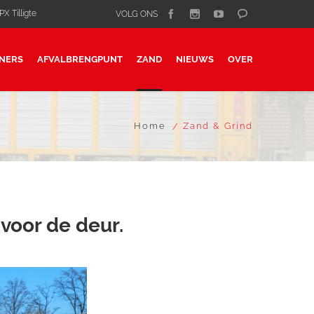
X Tilligte
VOLG ONS
NERS
AFVALBRENGPUNT
ZAND
NIEUWS
OVER
Home
Zand & Grind
 voor de deur.