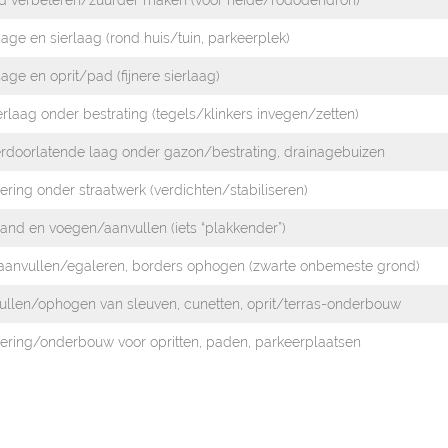
d verbeteren/zuurder maken (voor heide/rododendron)
age en sierlaag (rond huis/tuin, parkeerplek)
age en oprit/pad (fijnere sierlaag)
rlaag onder bestrating (tegels/klinkers invegen/zetten)
rdoorlatende laag onder gazon/bestrating, drainagebuizen
ring onder straatwerk (verdichten/stabiliseren)
zand en voegen/aanvullen (iets “plakkender”)
 aanvullen/egaleren, borders ophogen (zwarte onbemeste grond)
ullen/ophogen van sleuven, cunetten, oprit/terras-onderbouw
ering/onderbouw voor opritten, paden, parkeerplaatsen