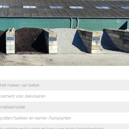
 het maken van beton
cement voor dekvloeren
 metselmortel
 potten/bakken en kamer-/tuinplanten