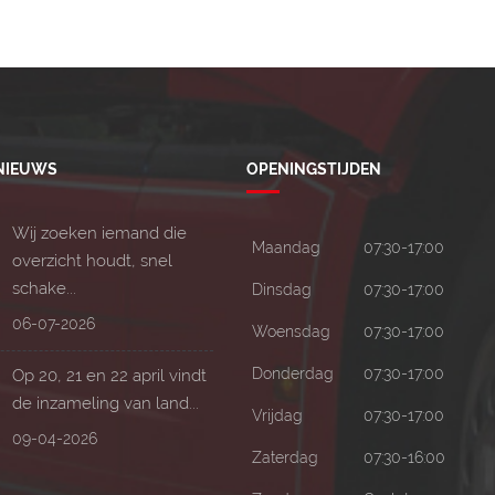
 NIEUWS
OPENINGSTIJDEN
Wij zoeken iemand die
Maandag
07:30-17:00
overzicht houdt, snel
schake...
Dinsdag
07:30-17:00
06-07-2026
Woensdag
07:30-17:00
Donderdag
07:30-17:00
Op 20, 21 en 22 april vindt
de inzameling van land...
Vrijdag
07:30-17:00
09-04-2026
Zaterdag
07:30-16:00