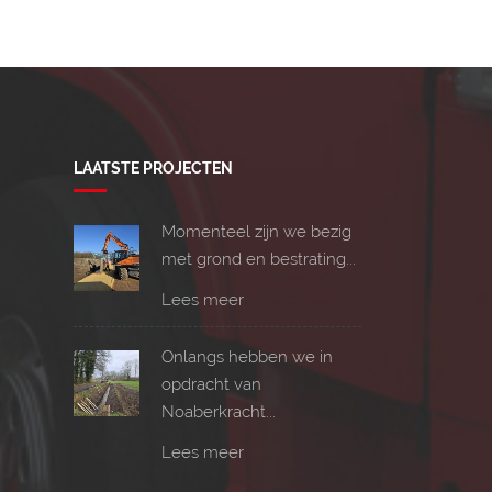
LAATSTE PROJECTEN
Momenteel zijn we bezig
met grond en bestrating...
Lees meer
Onlangs hebben we in
opdracht van
Noaberkracht...
Lees meer