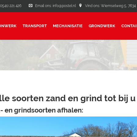
(0541) 221 426
Email ons: info@postel.nl
Vind ons: Wiemselweg 5, 7634 P
ONWERK
TRANSPORT
MECHANISATIE
GRONDWERK
CONTAI
le soorten zand en grind tot bij u
- en grindsoorten afhalen: