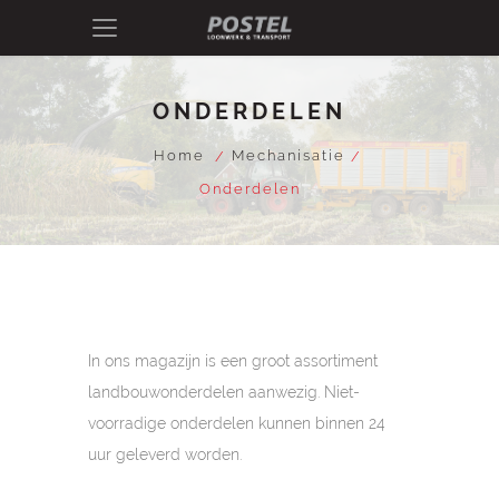
ONDERDELEN
Home
Mechanisatie
Onderdelen
In ons magazijn is een groot assortiment
landbouwonderdelen aanwezig. Niet-
voorradige onderdelen kunnen binnen 24
uur geleverd worden.