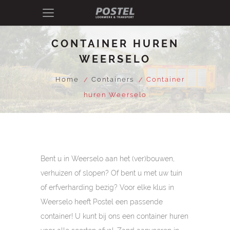
CONTAINER HUREN
WEERSELO
Home
Containers
Container
huren Weerselo
Bent u in Weerselo aan het (ver)bouwen,
verhuizen of slopen? Of bent u met uw tuin
of erfverharding bezig? Voor elke klus in
Weerselo heeft Postel een passende
container! U kunt bij ons een container huren